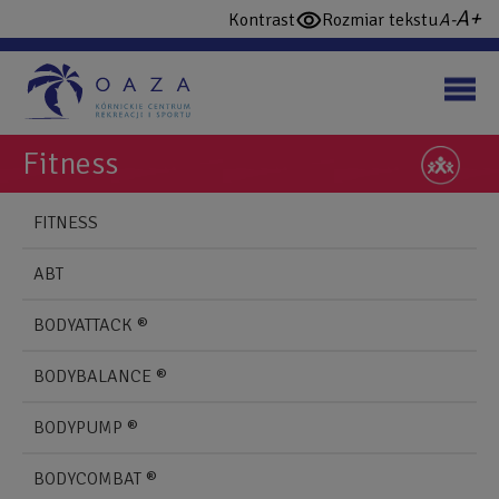
Przejdź
wi
domy
Kontrast
Rozmiar tekstu
włącz
do
cz
czcio
wysoki
treści
konstrast
Fitness
NAWIGUJ
Back
FITNESS
to
Blonie
top
ABT
Mobile
BODYATTACK ®
BODYBALANCE ®
BODYPUMP ®
BODYCOMBAT ®