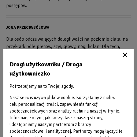
postępów.
JOGA PRZECIWBÓLOWA
Dla osób odczuwających dolegliwości na poziomie ciała, na
przykład: bóle pleców, szyi, głowy, nóg, kolan. Dla tych,
którzy doświadczają dyskomfortu, ponieważ spędzają sporo
czasu w jednej pozycji np. prowadząc samochód, pracując w
Drogi użytkowniku / Droga
pozycji siedzącej. Zainteresują się tematem również Ci,
użytkowniczko
którzy chcą nauczyć się sposobów radzenia sobie z
dolegliwościami wykorzystując odpowiednie, odciążające
Potrzebujemy na to Twojej zgody.
ułożenia ciała.
Nasz serwis używa plików cookie. Korzystamy z nich w
Przebieg zajęć, co będziemy robić?
celu personalizacji treści, zapewnienia funkcji
Na początku zajęć każda osoba może ( ale nie musi)
społecznościowych oraz analizy ruchu na naszej witrynie.
powiedzieć jakiego rodzaju dolegliwości pojawiają się u niej
Informacje o tym, jak korzystasz z naszej strony,
najczęściej . Będziemy układać się w taki sposób, aby
udostępniamy naszym partnerom z branży
społecznościowej i analitycznej. Partnerzy mogą łączyć te
obszary w ciele będące w dyskomforcie zregenerowały się.