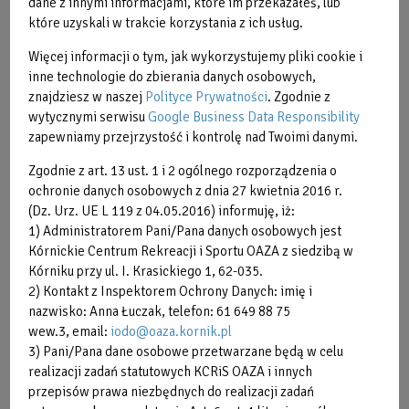
dane z innymi informacjami, które im przekazałeś, lub
Poznamy sposoby jak radzić sobie z natłokiem myśli,
które uzyskali w trakcie korzystania z ich usług.
niepotrzebnym stresem i jak szukać dobrostanu w sobie.
Więcej informacji o tym, jak wykorzystujemy pliki cookie i
inne technologie do zbierania danych osobowych,
JOGA REGENERACYJNA
znajdziesz w naszej
Polityce Prywatności
. Zgodnie z
wytycznymi serwisu
Google Business Data Responsibility
To zajęcia dla osób, które:
zapewniamy przejrzystość i kontrolę nad Twoimi danymi.
- szukają sposobu na zregenerowanie ciała i psychiki
Zgodnie z art. 13 ust. 1 i 2 ogólnego rozporządzenia o
- uważają, że lepiej zapobiegać chorobom niż je leczyć
ochronie danych osobowych z dnia 27 kwietnia 2016 r.
- odczuwaja brak energii, znużenie
(Dz. Urz. UE L 119 z 04.05.2016) informuję, iż:
- chcą sie rozwijać i poznawać metody pracy z ciałem,
1) Administratorem Pani/Pana danych osobowych jest
emocjami i umysłem
Kórnickie Centrum Rekreacji i Sportu OAZA z siedzibą w
Kórniku przy ul. I. Krasickiego 1, 62-035.
Czym różni się Joga regeneracyjna od klasycznych zajęć
2) Kontakt z Inspektorem Ochrony Danych: imię i
Jogi?
nazwisko: Anna Łuczak, telefon: 61 649 88 75
- praktykowane są głównie ćwiczenia o charakterze
wew.3, email:
iodo@oaza.kornik.pl
odprężającym ciało i system nerwowy
3) Pani/Pana dane osobowe przetwarzane będą w celu
- częściej używane są pomoce (wałki, koce)
realizacji zadań statutowych KCRiS OAZA i innych
- stosowanych jest więcej pozycji relaksacyjnych.
przepisów prawa niezbędnych do realizacji zadań