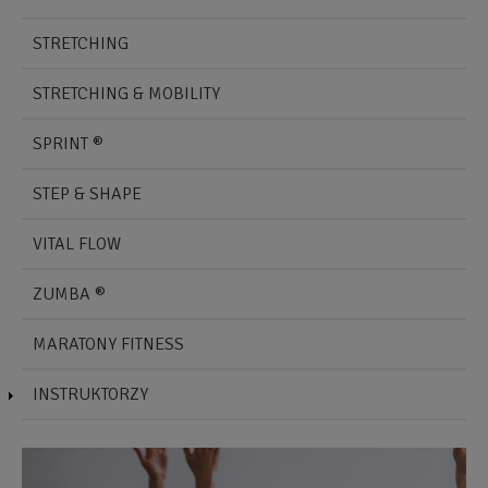
STRETCHING
STRETCHING & MOBILITY
SPRINT ®
STEP & SHAPE
VITAL FLOW
ZUMBA ®
MARATONY FITNESS
INSTRUKTORZY
Obraz
O
bez
b