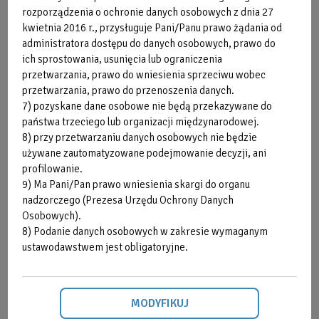
życie".
rozporządzenia o ochronie danych osobowych z dnia 27
kwietnia 2016 r., przysługuje Pani/Panu prawo żądania od
administratora dostępu do danych osobowych, prawo do
ich sprostowania, usunięcia lub ograniczenia
SLOW JOGA
przetwarzania, prawo do wniesienia sprzeciwu wobec
Podczas zajęć Slow Joga metodą LYT wykonujemy
przetwarzania, prawo do przenoszenia danych.
7) pozyskane dane osobowe nie będą przekazywane do
sekwencje i pozycje jogowe w wolniejszym, medytacyjnym
państwa trzeciego lub organizacji międzynarodowej.
tempie. W czasie praktyki skupiasz się na budowaniu
8) przy przetwarzaniu danych osobowych nie będzie
prawidłowej postawy ciała. Zajęcia rozpoczynają się
używane zautomatyzowane podejmowanie decyzji, ani
medytacją uważności, później przechodzimy do sekwencji
profilowanie.
pozycji wzmacniająco - mobilizujących o niskiej
9) Ma Pani/Pan prawo wniesienia skargi do organu
intensywności. Lekcja kończy się relaksacją prowadzoną,
nadzorczego (Prezesa Urzędu Ochrony Danych
która wycisza umysł i odpręża ciało. Slow Joga to zajęcia dla
Osobowych).
każdego.
8) Podanie danych osobowych w zakresie wymaganym
ustawodawstwem jest obligatoryjne.
VINYASA DYNAMICZNA
MODYFIKUJ
Zajęcia prowadzone są metodą LYT® stworzoną przez