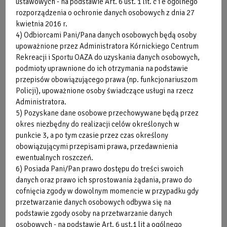
ustawowych - na podstawie Art. 6 ust. 1 lit. c i e ogólnego
rozporządzenia o ochronie danych osobowych z dnia 27
POMOCNA JOGA
kwietnia 2016 r.
4) Odbiorcami Pani/Pana danych osobowych będą osoby
Zajęcia prowadzone na podstawie najnowszej książki
upoważnione przez Administratora Kórnickiego Centrum
instruktorki jogi, Joanny Jakubik - Hajdukiewicz pt:
Rekreacji i Sportu OAZA do uzyskania danych osobowych,
"Pomocna Joga. Współczesna forma wspierania zdrowia
podmioty uprawnione do ich otrzymania na podstawie
psychofizycznego".
przepisów obowiązującego prawa (np. funkcjonariuszom
Cel zajęć: odprężenie fizyczne i psychiczne, redukcja stresu,
Policji), upoważnione osoby świadczące usługi na rzecz
bólu oraz cierpienia różnego pochodzenia. To forma pracy z
Administratora.
5) Pozyskane dane osobowe przechowywane będą przez
ciałem i umysłem oraz emocjami.
okres niezbędny do realizacji celów określonych w
Metody pracy:
punkcie 3, a po tym czasie przez czas określony
- relaksacyjne ułożenia ciała,
obowiązującymi przepisami prawa, przedawnienia
- masaże piłkami,
ewentualnych roszczeń.
- zastosowanie mis terapeutycznych- dżwięków niosących
6) Posiada Pani/Pan prawo dostępu do treści swoich
ukojenie, działających prozdrowotnie i terapeutycznie,
danych oraz prawo ich sprostowania żądania, prawo do
- praca z oddechem i afirmacje.
cofnięcia zgody w dowolnym momencie w przypadku gdy
Dla wszystkich spragnionych spokoju wewnętrznego i
przetwarzanie danych osobowych odbywa się na
poszukujących harmonii. Idea zajęć: "Bądź dobra dla Siebie.
podstawie zgody osoby na przetwarzanie danych
Bądź dobry dla Siebie. Dlaczego? Bo jesteś ze sobą całe
osobowych - na podstawie Art. 6 ust.1 lit a ogólnego