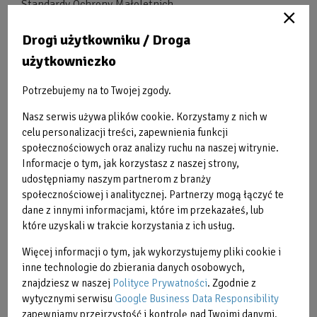
Standardy Ochrony Małoletnich
Biuletyn Informacji Publicznej
Drogi użytkowniku / Droga
użytkowniczko
Zamówienia publiczne
Potrzebujemy na to Twojej zgody.
Plany postępowań
Nasz serwis używa plików cookie. Korzystamy z nich w
celu personalizacji treści, zapewnienia funkcji
Olimpijczycy
społecznościowych oraz analizy ruchu na naszej witrynie.
Informacje o tym, jak korzystasz z naszej strony,
Karta Mieszkańca, Rodzina 3+
udostępniamy naszym partnerom z branży
społecznościowej i analitycznej. Partnerzy mogą łączyć te
Wynajem sali konferencyjnej
dane z innymi informacjami, które im przekazałeś, lub
które uzyskali w trakcie korzystania z ich usług.
Półkolonie w OAZIE
Więcej informacji o tym, jak wykorzystujemy pliki cookie i
Restauracja Ventus
inne technologie do zbierania danych osobowych,
znajdziesz w naszej
Polityce Prywatności
. Zgodnie z
Honorowane Karty Sportowe
wytycznymi serwisu
Google Business Data Responsibility
zapewniamy przejrzystość i kontrolę nad Twoimi danymi.