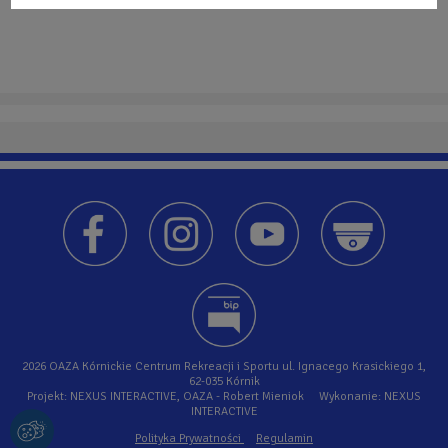
WSZYSTKIE
2026 OAZA Kórnickie Centrum Rekreacji i Sportu ul. Ignacego Krasickiego 1,
62-035 Kórnik
Projekt: NEXUS INTERACTIVE, OAZA - Robert Mieniok Wykonanie: NEXUS
INTERACTIVE
Polityka Prywatności
Regulamin