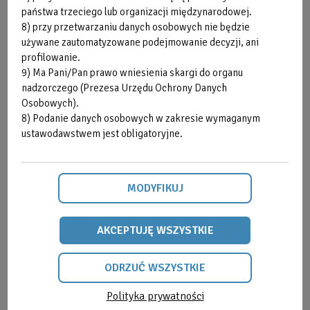
państwa trzeciego lub organizacji międzynarodowej.
8) przy przetwarzaniu danych osobowych nie będzie
używane zautomatyzowane podejmowanie decyzji, ani
Strefa Klienta
Cenniki
profilowanie.
9) Ma Pani/Pan prawo wniesienia skargi do organu
nadzorczego (Prezesa Urzędu Ochrony Danych
Osobowych).
8) Podanie danych osobowych w zakresie wymaganym
ustawodawstwem jest obligatoryjne.
Grafiki zajęć
Zastępstwa
MODYFIKUJ
AKCEPTUJĘ WSZYSTKIE
ODRZUĆ WSZYSTKIE
Kontakt
Galerie
Polityka prywatności
ODRZUĆ