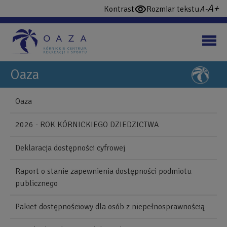
Przejdź
wi
domy
Kontrast
Rozmiar tekstu
włącz
do
cz
czcio
wysoki
treści
konstrast
Oaza
NAWIGUJ
Back
Oaza
to
Blonie
top
2026 - ROK KÓRNICKIEGO DZIEDZICTWA
Mobile
Deklaracja dostępności cyfrowej
Raport o stanie zapewnienia dostępności podmiotu
publicznego
Pakiet dostępnościowy dla osób z niepełnosprawnością