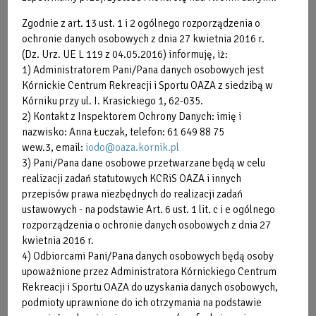
Organizacja imprez
Zgodnie z art. 13 ust. 1 i 2 ogólnego rozporządzenia o
ochronie danych osobowych z dnia 27 kwietnia 2016 r.
Dla sygnalistów
(Dz. Urz. UE L 119 z 04.05.2016) informuję, iż:
1) Administratorem Pani/Pana danych osobowych jest
Wystawy obrazów
Kórnickie Centrum Rekreacji i Sportu OAZA z siedzibą w
Kórniku przy ul. I. Krasickiego 1, 62-035.
Aktualne oferty pracy
2) Kontakt z Inspektorem Ochrony Danych: imię i
nazwisko: Anna Łuczak, telefon: 61 649 88 75
wew.3, email:
iodo@oaza.kornik.pl
Aktualne oferty pracy
3) Pani/Pana dane osobowe przetwarzane będą w celu
realizacji zadań statutowych KCRiS OAZA i innych
przepisów prawa niezbędnych do realizacji zadań
ustawowych - na podstawie Art. 6 ust. 1 lit. c i e ogólnego
rozporządzenia o ochronie danych osobowych z dnia 27
kwietnia 2016 r.
4) Odbiorcami Pani/Pana danych osobowych będą osoby
upoważnione przez Administratora Kórnickiego Centrum
Rekreacji i Sportu OAZA do uzyskania danych osobowych,
podmioty uprawnione do ich otrzymania na podstawie