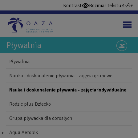
Przejdź
wi
domy
Kontrast
Rozmiar tekstu
włącz
do
cz
czcio
wysoki
treści
konstrast
Pływalnia
NAWIGUJ
Back
Pływalnia
to
Blonie
top
Nauka i doskonalenie pływania - zajęcia grupowe
Mobile
Nauka i doskonalenie pływania - zajęcia indywidualne
Rodzic plus Dziecko
Grupa pływacka dla dorosłych
Aqua Aerobik