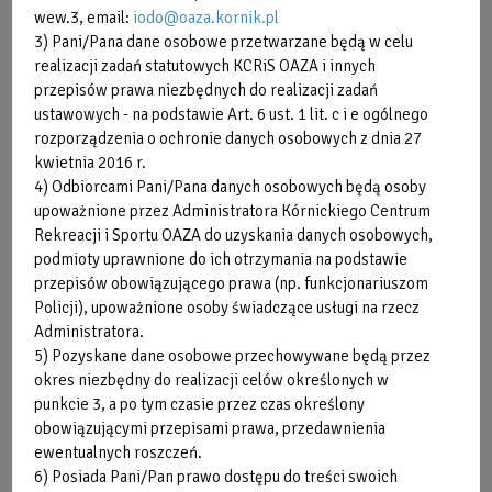
wew.3, email:
iodo@oaza.kornik.pl
ćwiczącej. Oferujemy lekcje indywidualne zarówno dla
3) Pani/Pana dane osobowe przetwarzane będą w celu
dzieci/młodzieży jak i dorosłych. Lekcje indywidualne to
realizacji zadań statutowych KCRiS OAZA i innych
oferta dla osób chcących doskonalić określoną technikę,
przepisów prawa niezbędnych do realizacji zadań
nadrobić materiał lub po prostu zdobyć dodatkowe
ustawowych - na podstawie Art. 6 ust. 1 lit. c i e ogólnego
umiejętności.
Termin indywidualnych lekcji nauki i
rozporządzenia o ochronie danych osobowych z dnia 27
doskonalenia pływania ustalasz indywidualnie z
kwietnia 2016 r.
instruktorem dopasowując go do Twojego czasu, dnia i
4) Odbiorcami Pani/Pana danych osobowych będą osoby
godziny.
upoważnione przez Administratora Kórnickiego Centrum
Rekreacji i Sportu OAZA do uzyskania danych osobowych,
podmioty uprawnione do ich otrzymania na podstawie
OFERTA DOTYCZY LEKCJI INDYWIDUALNYCH
przepisów obowiązującego prawa (np. funkcjonariuszom
PROWADZONYCH W OKRESIE WRZESIEŃ - CZERWIEC
Policji), upoważnione osoby świadczące usługi na rzecz
Administratora.
5) Pozyskane dane osobowe przechowywane będą przez
okres niezbędny do realizacji celów określonych w
Płatności za indywidualne zajęcia nauki
punkcie 3, a po tym czasie przez czas określony
pływania można dokonać w kasie KCRiS OAZA
obowiązującymi przepisami prawa, przedawnienia
ewentualnych roszczeń.
przed zajęciami lub przez Strefę Klienta
po
6) Posiada Pani/Pan prawo dostępu do treści swoich
wcześniejszym umówieniu terminu z