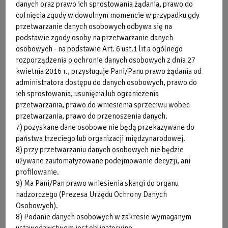
danych oraz prawo ich sprostowania żądania, prawo do
instruktorem
:
cofnięcia zgody w dowolnym momencie w przypadku gdy
przetwarzanie danych osobowych odbywa się na
podstawie zgody osoby na przetwarzanie danych
Przy pierwszym wydaniu karnetu pobierana jest
osobowych - na podstawie Art. 6 ust.1 lit a ogólnego
opłata jednorazowa w wysokości 10zł.
rozporządzenia o ochronie danych osobowych z dnia 27
kwietnia 2016 r., przysługuje Pani/Panu prawo żądania od
administratora dostępu do danych osobowych, prawo do
Referencja
2026-07-24
ich sprostowania, usunięcia lub ograniczenia
do
Cennik Nauka i
przetwarzania, prawo do wniesienia sprzeciwu wobec
segmentu
doskonalenie pływania -
przetwarzania, prawo do przenoszenia danych.
7) pozyskane dane osobowe nie będą przekazywane do
zajęcia indywidualne
państwa trzeciego lub organizacji międzynarodowej.
8) przy przetwarzaniu danych osobowych nie będzie
używane zautomatyzowane podejmowanie decyzji, ani
2026-07-15
profilowanie.
Regulamin uczestnictwa w
9) Ma Pani/Pan prawo wniesienia skargi do organu
indywidualnych zajęciach
nadzorczego (Prezesa Urzędu Ochrony Danych
nauki i doskonalenia
Osobowych).
pływania
8) Podanie danych osobowych w zakresie wymaganym
ustawodawstwem jest obligatoryjne.