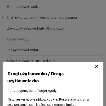
Gimnastyka w wodzie
Instruktorzy nauki i doskonalenia pływania
Zawody Pływackie Mały Olimpijczyk
Badania wody
Tor przeszkód Wibit
Sekcja pływacka UKS Jedynka
Drogi użytkowniku / Droga
Obraz
O
bez
b
użytkowniczko
opisu
o
Potrzebujemy na to Twojej zgody.
Nasz serwis używa plików cookie. Korzystamy z nich w
celu personalizacji treści, zapewnienia funkcji