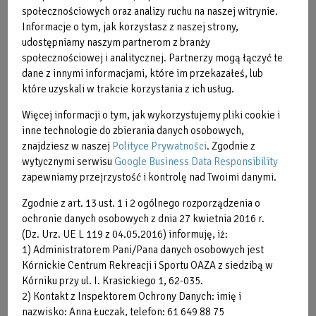
społecznościowych oraz analizy ruchu na naszej witrynie.
Informacje o tym, jak korzystasz z naszej strony,
udostępniamy naszym partnerom z branży
społecznościowej i analitycznej. Partnerzy mogą łączyć te
dane z innymi informacjami, które im przekazałeś, lub
które uzyskali w trakcie korzystania z ich usług.
Więcej informacji o tym, jak wykorzystujemy pliki cookie i
inne technologie do zbierania danych osobowych,
znajdziesz w naszej
Polityce Prywatności
. Zgodnie z
wytycznymi serwisu
Google Business Data Responsibility
Nauka i doskonalenie pływania -
zapewniamy przejrzystość i kontrolę nad Twoimi danymi.
zajęcia indywidualne
Zgodnie z art. 13 ust. 1 i 2 ogólnego rozporządzenia o
ochronie danych osobowych z dnia 27 kwietnia 2016 r.
(Dz. Urz. UE L 119 z 04.05.2016) informuję, iż:
1) Administratorem Pani/Pana danych osobowych jest
Specjalnie dla Państwa organizujemy lekcje
Kórnickie Centrum Rekreacji i Sportu OAZA z siedzibą w
Kórniku przy ul. I. Krasickiego 1, 62-035.
indywidualne odnoszące się do indywidualnych potrzeb. Nie
2) Kontakt z Inspektorem Ochrony Danych: imię i
ma efektywniejszego sposobu nauki pływania niż pod
nazwisko: Anna Łuczak, telefon: 61 649 88 75
okiem instruktora, który poświęca cały czas osobie