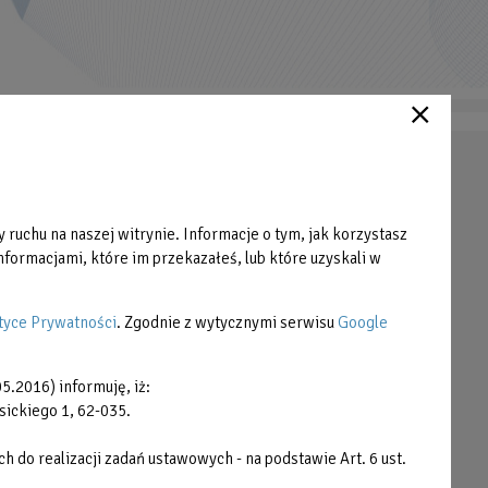
Strefa Klienta
Cennik
 ruchu na naszej witrynie. Informacje o tym, jak korzystasz
Grafiki zajęć
formacjami, które im przekazałeś, lub które uzyskali w
Pliki do pobrania
Praca
tyce Prywatności
. Zgodnie z wytycznymi serwisu
Google
Zamówienia publiczne
5.2016) informuję, iż:
Plany postępowań
sickiego 1, 62-035.
Cyberbezpieczeństwo
do realizacji zadań ustawowych - na podstawie Art. 6 ust.
Deklaracja dostępności cyfrowej