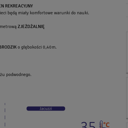
EN REKREACYJNY
ieci będą miały komfortowe warunki do nauki.
-metrową
ZJEŻDŻALNIĘ
BRODZIK
o głębokości 0,40m.
sażu podwodnego.