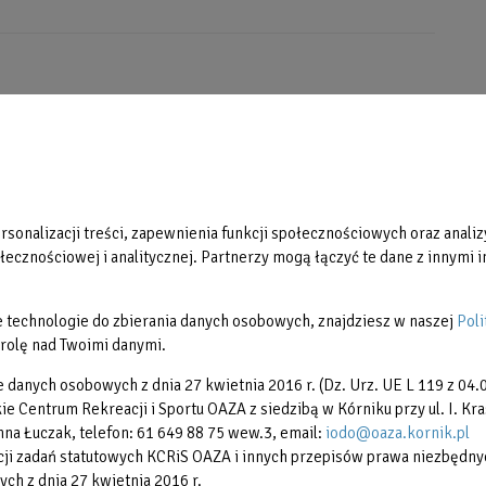
Aktualności
Partnerzy
Galerie zdjęć
Restauracja Ventus
sonalizacji treści, zapewnienia funkcji społecznościowych oraz analizy
Regulaminy
ecznościowej i analitycznej. Partnerzy mogą łączyć te dane z innymi in
Reklama
Rodzina 3+
nne technologie do zbierania danych osobowych, znajdziesz w naszej
Poli
rolę nad Twoimi danymi.
e danych osobowych z dnia 27 kwietnia 2016 r. (Dz. Urz. UE L 119 z 04.0
 Centrum Rekreacji i Sportu OAZA z siedzibą w Kórniku przy ul. I. Kra
na Łuczak, telefon: 61 649 88 75 wew.3, email:
iodo@oaza.kornik.pl
i zadań statutowych KCRiS OAZA i innych przepisów prawa niezbędnych 
ych z dnia 27 kwietnia 2016 r.