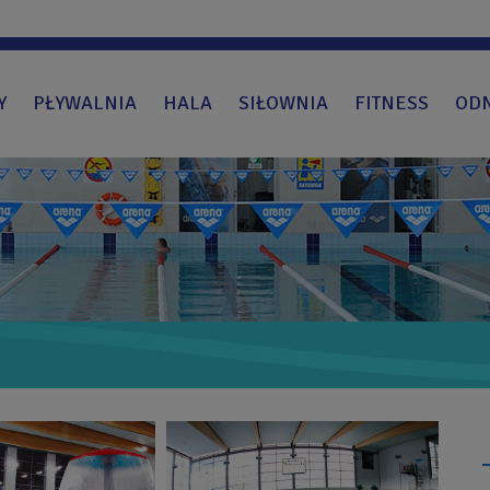
Y
PŁYWALNIA
HALA
SIŁOWNIA
FITNESS
OD
Obraz
bez
opisu