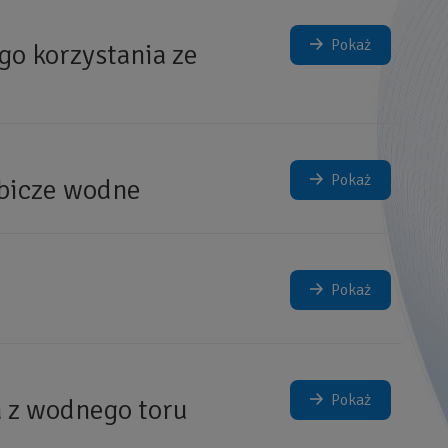
Pokaż
o korzystania ze
Pokaż
bicze wodne
Pokaż
Pokaż
 z wodnego toru