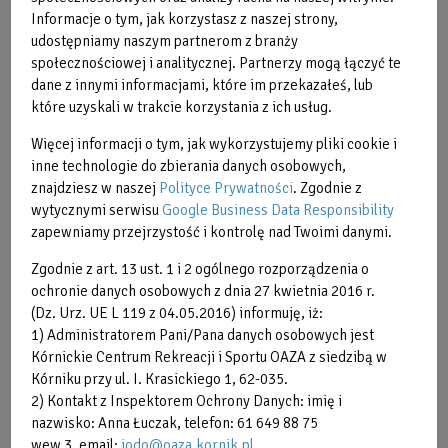
opisu
o
Informacje o tym, jak korzystasz z naszej strony,
udostępniamy naszym partnerom z branży
społecznościowej i analitycznej. Partnerzy mogą łączyć te
dane z innymi informacjami, które im przekazałeś, lub
które uzyskali w trakcie korzystania z ich usług.
Więcej informacji o tym, jak wykorzystujemy pliki cookie i
inne technologie do zbierania danych osobowych,
znajdziesz w naszej
Polityce Prywatności
. Zgodnie z
wytycznymi serwisu
Google Business Data Responsibility
zapewniamy przejrzystość i kontrolę nad Twoimi danymi.
Zgodnie z art. 13 ust. 1 i 2 ogólnego rozporządzenia o
ochronie danych osobowych z dnia 27 kwietnia 2016 r.
(Dz. Urz. UE L 119 z 04.05.2016) informuję, iż:
1) Administratorem Pani/Pana danych osobowych jest
Kórnickie Centrum Rekreacji i Sportu OAZA z siedzibą w
Kórniku przy ul. I. Krasickiego 1, 62-035.
2) Kontakt z Inspektorem Ochrony Danych: imię i
BODYPUMP ®
nazwisko: Anna Łuczak, telefon: 61 649 88 75
wew.3, email:
iodo@oaza.kornik.pl