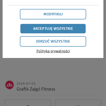
MODYFIKUJ
AKCEPTUJĘ WSZYSTKIE
ODRZUĆ WSZYSTKIE
Polityka prywatności
ZAPISY
ODRZUĆ
WSZYSTKIE
Referencja
2026-07-01
do
Grafik Zajęć Fitness
segmentu
SPRAWDŹ