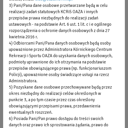
3) Pani/Pana dane osobowe przetwarzane będą w celu
BODYPUMP ® - WZMACNIAJĄCE
realizacji zadań statutowych KCRiS OAZA i innych
przepisów prawa niezbędnych do realizacji zadań
To intensywny trening, przy użyciu gryfu z obciążeniem.
ustawowych - na podstawie Art. 6 ust. 1 lit. c i e ogólnego
Głównym celem zajęć jest wzmocnienie i wysmuklenie
rozporządzenia o ochronie danych osobowych z dnia 27
mięśni. Każdy utwór muzyczny jest dopasowany do
kwietnia 2016 r.
konkretnego ćwiczenia, w którym koncentrujemy się na
4) Odbiorcami Pani/Pana danych osobowych będą osoby
poszczególnych partiach mięśniowych.
upoważnione przez Administratora Kórnickiego Centrum
Rekreacji i Sportu OAZA do uzyskania danych osobowych,
Na zajęcia zapraszają:
podmioty uprawnione do ich otrzymania na podstawie
przepisów obowiązującego prawa (np. funkcjonariuszom
Policji), upoważnione osoby świadczące usługi na rzecz
Administratora.
5) Pozyskane dane osobowe przechowywane będą przez
okres niezbędny do realizacji celów określonych w
punkcie 3, a po tym czasie przez czas określony
obowiązującymi przepisami prawa, przedawnienia
ewentualnych roszczeń.
6) Posiada Pani/Pan prawo dostępu do treści swoich
danych oraz prawo ich sprostowania żądania, prawo do