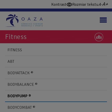
Przejdź
wi
domy
Kontrast
Rozmiar tekstu
włącz
do
cz
czcio
wysoki
treści
konstrast
Fitness
NAWIGUJ
Back
FITNESS
to
Blonie
top
ABT
Mobile
BODYATTACK ®
BODYBALANCE ®
BODYPUMP ®
BODYCOMBAT ®