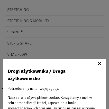
STRETCHING
STRETCHING & MOBILITY
SPRINT ®
STEP & SHAPE
VITAL FLOW
ZUMBA ®
Drogi użytkowniku / Droga
MARATONY FITNESS
użytkowniczko
INSTRUKTORZY
Potrzebujemy na to Twojej zgody.
Nasz serwis używa plików cookie. Korzystamy z nich w
Obraz
O
celu personalizacji treści, zapewnienia funkcji
bez
b
społecznościowych oraz analizy ruchu na naszej witrynie.