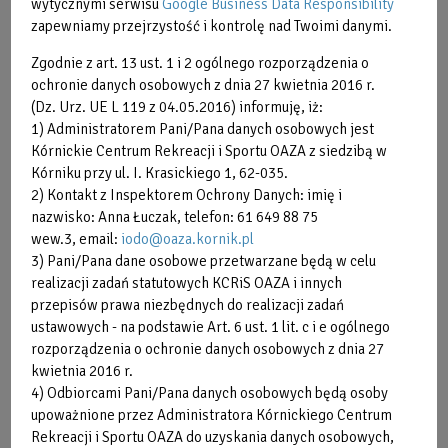
wytycznymi serwisu
Google Business Data Responsibility
zapewniamy przejrzystość i kontrolę nad Twoimi danymi.
Zgodnie z art. 13 ust. 1 i 2 ogólnego rozporządzenia o
ochronie danych osobowych z dnia 27 kwietnia 2016 r.
(Dz. Urz. UE L 119 z 04.05.2016) informuję, iż:
1) Administratorem Pani/Pana danych osobowych jest
Kórnickie Centrum Rekreacji i Sportu OAZA z siedzibą w
Kórniku przy ul. I. Krasickiego 1, 62-035.
2) Kontakt z Inspektorem Ochrony Danych: imię i
nazwisko: Anna Łuczak, telefon: 61 649 88 75
wew.3, email:
iodo@oaza.kornik.pl
3) Pani/Pana dane osobowe przetwarzane będą w celu
realizacji zadań statutowych KCRiS OAZA i innych
przepisów prawa niezbędnych do realizacji zadań
ustawowych - na podstawie Art. 6 ust. 1 lit. c i e ogólnego
rozporządzenia o ochronie danych osobowych z dnia 27
kwietnia 2016 r.
4) Odbiorcami Pani/Pana danych osobowych będą osoby
upoważnione przez Administratora Kórnickiego Centrum
Rekreacji i Sportu OAZA do uzyskania danych osobowych,