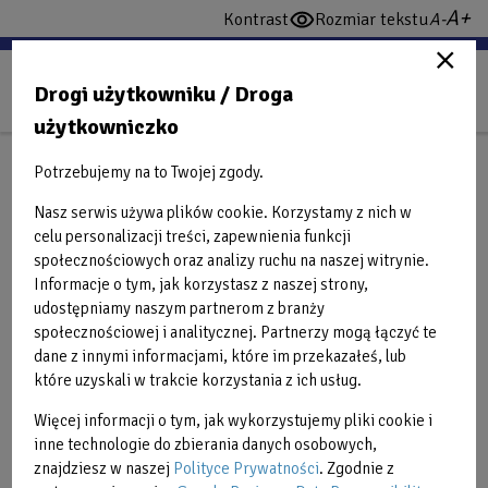
Przejdź
wi
domy
Kontrast
Rozmiar tekstu
włącz
do
cz
czcio
wysoki
treści
konstrast
Drogi użytkowniku / Droga
użytkowniczko
GRAFIKI
Potrzebujemy na to Twojej zgody.
Nasz serwis używa plików cookie. Korzystamy z nich w
celu personalizacji treści, zapewnienia funkcji
Powrót do grafików
społecznościowych oraz analizy ruchu na naszej witrynie.
Informacje o tym, jak korzystasz z naszej strony,
udostępniamy naszym partnerom z branży
Back
2025-02-14
społecznościowej i analitycznej. Partnerzy mogą łączyć te
to
Grafik Zajęć Fitness
dane z innymi informacjami, które im przekazałeś, lub
top
które uzyskali w trakcie korzystania z ich usług.
Na zajęcia obowiązują zapisy online
Więcej informacji o tym, jak wykorzystujemy pliki cookie i
ZAPISY
inne technologie do zbierania danych osobowych,
znajdziesz w naszej
Polityce Prywatności
. Zgodnie z