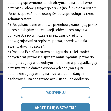
podmioty uprawnione do ich otrzymania na podstawie
przepisów obowiązującego prawa (np. funkcjonariuszom
Policji), upoważnione osoby świadczące usługi na rzecz
Administratora.
5) Pozyskane dane osobowe przechowywane będą przez
okres niezbędny do realizacji celów określonych w
punkcie 3, a po tym czasie przez czas określony
obowiązującymi przepisami prawa, przedawnienia
ewentualnych roszczeń.
6) Posiada Pani/Pan prawo dostępu do treści swoich
danych oraz prawo ich sprostowania żądania, prawo do
cofnięcia zgody w dowolnym momencie w przypadku gdy
przetwarzanie danych osobowych odbywa się na
podstawie zgody osoby na przetwarzanie danych
osobowych - na podstawie Art. 6 ust.1 lit a ogólnego
rozporządzenia o ochronie danych osobowych z dnia 27
kwietnia 2016 r., przysługuje Pani/Panu prawo żądania od
MODYFIKUJ
administratora dostępu do danych osobowych, prawo do
ich sprostowania, usunięcia lub ograniczenia
przetwarzania, prawo do wniesienia sprzeciwu wobec
AKCEPTUJĘ WSZYSTKIE