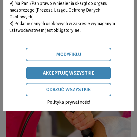
9) Ma Pani/Pan prawo wniesienia skargi do organu
Obraz
nadzorczego (Prezesa Urzędu Ochrony Danych
bez
Osobowych).
opisu
8) Podanie danych osobowych w zakresie wymaganym
ustawodawstwem jest obligatoryjne.
MODYFIKUJ
AKCEPTUJĘ WSZYSTKIE
Obraz
ODRZUĆ WSZYSTKIE
bez
opisu
Polityka prywatności
ODRZUĆ
WSZYSTKIE