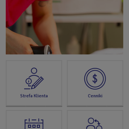
opisu
SPRAWDŹ
TERAZ
Strefa Klienta
Cenniki