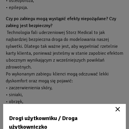
• osteoporoza,
• epilepsja.
Czy po zabiegu mogą wystąpić efekty niepożądane? Czy
zabieg jest bezpieczny?
Technologia fali uderzeniowej Storz Medical to jak
najbardziej bezpieczna droga do modelowania naszej
sylwetki. Dlatego tak ważne jest, aby wypełniać rzetelnie
karty klienta, ponieważ jesteśmy w stanie zapobiec efektom
ubocznym wynikającym z wcześniejszych powikłań
zdrowotnych.
Po wykonanym zabiegu klienci mogą odczuwać lekki
dyskomfort oraz mogą się pojawić:
• zaczerwienienia skóry,
• siniaki,
• obrzęk,
• wyborczyny,
• część ciała, która została poddana zabiegowi może być
Drogi użytkowniku / Droga
obolała do kilku dni.
użytkowniczko