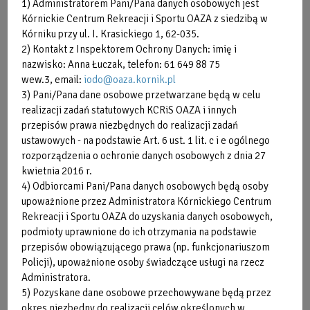
1) Administratorem Pani/Pana danych osobowych jest
Kórnickie Centrum Rekreacji i Sportu OAZA z siedzibą w
Kórniku przy ul. I. Krasickiego 1, 62-035.
2) Kontakt z Inspektorem Ochrony Danych: imię i
nazwisko: Anna Łuczak, telefon: 61 649 88 75
wew.3, email:
iodo@oaza.kornik.pl
3) Pani/Pana dane osobowe przetwarzane będą w celu
realizacji zadań statutowych KCRiS OAZA i innych
przepisów prawa niezbędnych do realizacji zadań
ustawowych - na podstawie Art. 6 ust. 1 lit. c i e ogólnego
rozporządzenia o ochronie danych osobowych z dnia 27
kwietnia 2016 r.
4) Odbiorcami Pani/Pana danych osobowych będą osoby
upoważnione przez Administratora Kórnickiego Centrum
W celu umówienia się na wizytę proszę
Rekreacji i Sportu OAZA do uzyskania danych osobowych,
zadzwonić pod numer telefonu:
882 553 324
podmioty uprawnione do ich otrzymania na podstawie
przepisów obowiązującego prawa (np. funkcjonariuszom
Policji), upoważnione osoby świadczące usługi na rzecz
Administratora.
Podczas pierwszej wizyty proszę uwzględnić
5) Pozyskane dane osobowe przechowywane będą przez
dodatkowe 15 minut do czasu zabiegu, ze
okres niezbędny do realizacji celów określonych w