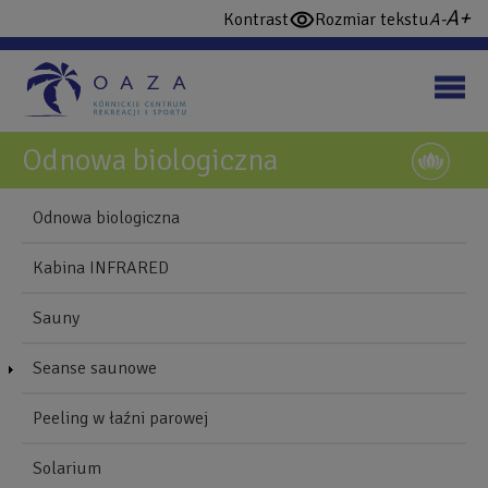
Przejdź
wi
domy
Kontrast
Rozmiar tekstu
włącz
do
cz
czcio
wysoki
treści
konstrast
Odnowa biologiczna
NAWIGUJ
Back
Odnowa biologiczna
to
Blonie
top
Kabina INFRARED
Mobile
Sauny
Seanse saunowe
Peeling w łaźni parowej
Solarium