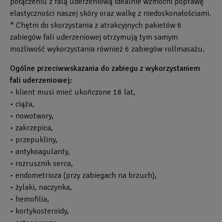
połączeniu z falą uderzeniową idealnie wzmocni poprawę
elastyczności naszej skóry oraz walkę z niedoskonałościami.
* Chętni do skorzystania z atrakcyjnych pakietów 6
zabiegów fali uderzeniowej otrzymują tym samym
możliwość wykorzystania również 6 zabiegów rollmasażu.
Ogólne przeciwwskazania do zabiegu z wykorzystaniem
fali uderzeniowej:
• klient musi mieć ukończone 18 lat,
• ciąża,
• nowotwory,
• zakrzepica,
• przepukliny,
• antykoagulanty,
• rozrusznik serca,
• endometrioza (przy zabiegach na brzuch),
• żylaki, naczynka,
• hemofilia,
• kortykosteroidy,