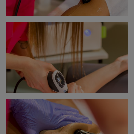
Obraz
bez
opisu
Obraz
bez
opisu