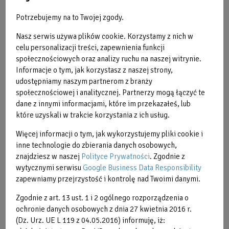
Jak często wykonywać zabieg? Jak długo utrzymują się
Potrzebujemy na to Twojej zgody.
efekty?
Wszystko zależy od indywidualnych preferencji i potrzeb
Nasz serwis używa plików cookie. Korzystamy z nich w
klienta. Końcowy efekt (częstotliwość zabiegów 2 razy w
celu personalizacji treści, zapewnienia funkcji
tygodniu) widoczny jest po upływie 3 miesięcy od
społecznościowych oraz analizy ruchu na naszej witrynie.
zakończenia ostatniej serii. Najlepiej wykonywać zabiegi w
Informacje o tym, jak korzystasz z naszej strony,
odstępie czasowym od 3 dni do 7 dni. Dla podtrzymania
udostępniamy naszym partnerom z branży
społecznościowej i analitycznej. Partnerzy mogą łączyć te
efektów warto wykonywać jeden zabieg „przypominający”
dane z innymi informacjami, które im przekazałeś, lub
raz w miesiącu.
które uzyskali w trakcie korzystania z ich usług.
Zabiegi wykonuje
Więcej informacji o tym, jak wykorzystujemy pliki cookie i
inne technologie do zbierania danych osobowych,
znajdziesz w naszej
Polityce Prywatności
. Zgodnie z
wytycznymi serwisu
Google Business Data Responsibility
zapewniamy przejrzystość i kontrolę nad Twoimi danymi.
Zgodnie z art. 13 ust. 1 i 2 ogólnego rozporządzenia o
ochronie danych osobowych z dnia 27 kwietnia 2016 r.
(Dz. Urz. UE L 119 z 04.05.2016) informuję, iż: