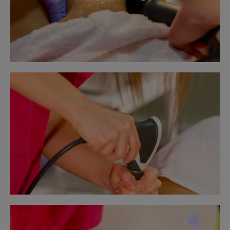
Obraz
bez
opisu
Obraz
bez