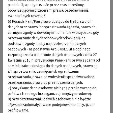
względu na uzupełnienie karty klienta i
punkcie 3, a po tym czasie przez czas określony
wstępnego zapoznania się z oczekiwaniami
obowiązującymi przepisami prawa, przedawnienia
klienta.
ewentualnych roszczeń.
6) Posiada Pani/Pan prawo dostępu do treści swoich
danych oraz prawo ich sprostowania żądania, prawo do
cofnięcia zgody w dowolnym momencie w przypadku gdy
Osoba wykonująca zabieg zastrzega sobie prawo
przetwarzanie danych osobowych odbywa się na
do odmowy jego przeprowadzenia po wstępnym
podstawie zgody osoby na przetwarzanie danych
wywiadzie i obejrzeniu części ciała. Po
osobowych - na podstawie Art. 6 ust.1 lit a ogólnego
stwierdzeniu przeciwwskazań do wykonania
rozporządzenia o ochronie danych osobowych z dnia 27
kwietnia 2016 r., przysługuje Pani/Panu prawo żądania od
zabiegu może być on wykonany dopiero po
administratora dostępu do danych osobowych, prawo do
okazaniu oświadczenia (zgody) od lekarza
ich sprostowania, usunięcia lub ograniczenia
specjalisty.
przetwarzania, prawo do wniesienia sprzeciwu wobec
przetwarzania, prawo do przenoszenia danych.
7) pozyskane dane osobowe nie będą przekazywane do
Referencja
2025-08-13
państwa trzeciego lub organizacji międzynarodowej.
do
Cennik Redukcja cellulitu
8) przy przetwarzaniu danych osobowych nie będzie
segmentu
falą uderzeniową
używane zautomatyzowane podejmowanie decyzji, ani
profilowanie.