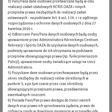
W fizykoterapii wykorzystuje się takie zjawiska fizyczne jak
3) Pani/Pana dane osobowe przetwarzane będą w celu
światło, prąd, ultradźwięki, pole magnetyczne. Oddziałuje
realizacji zadań statutowych KCRiS OAZA i innych
się za ich pomocą na ludzki organizm, który reaguje na te
przepisów prawa niezbędnych do realizacji zadań
ustawowych - na podstawie Art. 6 ust. 1 lit. c i e ogólnego
bodźce w określony sposób, na przykład przyspieszając
rozporządzenia o ochronie danych osobowych z dnia 27
procesy regeneracji. Fizykoterapia stymuluje układ
kwietnia 2016 r.
odpornościowy i pobudza organizm do walki z różnymi
4) Odbiorcami Pani/Pana danych osobowych będą osoby
stanami chorobowymi, na przykład obrzękami, stanami
upoważnione przez Administratora Kórnickiego Centrum
zapalnymi o różnym podłożu (przede wszystkim za pomocą
Rekreacji i Sportu OAZA do uzyskania danych osobowych,
fizykoterapii leczy się jednak stany zapalne spowodowane
podmioty uprawnione do ich otrzymania na podstawie
zmianami zwyrodnieniowymi w kręgosłupie) i wysiękami po
przepisów obowiązującego prawa (np. funkcjonariuszom
urazach. Fizykoterapia pobudza procesy odnowy tkanek i
Policji), upoważnione osoby świadczące usługi na rzecz
gojenia, dlatego często wykorzystywana jest jako leczenie
Administratora.
pomocnicze w różnorakich urazach, w tym po urazach
5) Pozyskane dane osobowe przechowywane będą przez
związanych z uprawianiem sportu.
okres niezbędny do realizacji celów określonych w
punkcie 3, a po tym czasie przez czas określony
obowiązującymi przepisami prawa, przedawnienia
ewentualnych roszczeń.
Kinezyterapia
6) Posiada Pani/Pan prawo dostępu do treści swoich
danych oraz prawo ich sprostowania żądania, prawo do
Metoda, która zakłada wykorzystanie celowo dobranych
cofnięcia zgody w dowolnym momencie w przypadku gdy