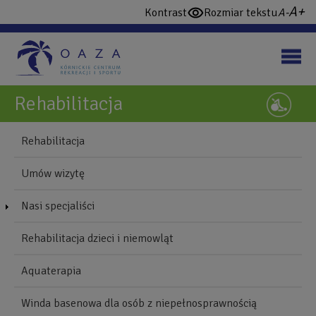
Przejdź
wi
domy
Kontrast
Rozmiar tekstu
włącz
do
cz
czcio
wysoki
treści
konstrast
Rehabilitacja
NAWIGUJ
Back
Rehabilitacja
to
Blonie
top
Umów wizytę
Mobile
Nasi specjaliści
Rehabilitacja dzieci i niemowląt
Aquaterapia
Winda basenowa dla osób z niepełnosprawnością