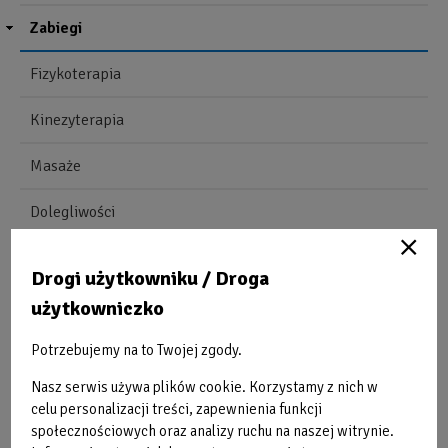
Zabiegi
Fizykoterapia
Kinezyterapia
Masaże
Dolegliwości
Nowoczesny sprzęt
Drogi użytkowniku / Droga
Cennik
użytkowniczko
Potrzebujemy na to Twojej zgody.
Obraz
O
bez
b
Nasz serwis używa plików cookie. Korzystamy z nich w
opisu
o
celu personalizacji treści, zapewnienia funkcji
społecznościowych oraz analizy ruchu na naszej witrynie.