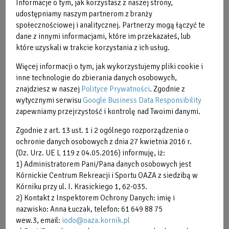
Informacje o tym, jak korzystasz z naszej strony,
udostępniamy naszym partnerom z branży
społecznościowej i analitycznej. Partnerzy mogą łączyć te
dane z innymi informacjami, które im przekazałeś, lub
które uzyskali w trakcie korzystania z ich usług.
Więcej informacji o tym, jak wykorzystujemy pliki cookie i
inne technologie do zbierania danych osobowych,
znajdziesz w naszej
Polityce Prywatności
. Zgodnie z
wytycznymi serwisu
Google Business Data Responsibility
zapewniamy przejrzystość i kontrolę nad Twoimi danymi.
Zgodnie z art. 13 ust. 1 i 2 ogólnego rozporządzenia o
ochronie danych osobowych z dnia 27 kwietnia 2016 r.
Zabiegi
(Dz. Urz. UE L 119 z 04.05.2016) informuję, iż:
1) Administratorem Pani/Pana danych osobowych jest
Kórnickie Centrum Rekreacji i Sportu OAZA z siedzibą w
Kórniku przy ul. I. Krasickiego 1, 62-035.
2) Kontakt z Inspektorem Ochrony Danych: imię i
Fizykoterapia
nazwisko: Anna Łuczak, telefon: 61 649 88 75
wew.3, email:
iodo@oaza.kornik.pl