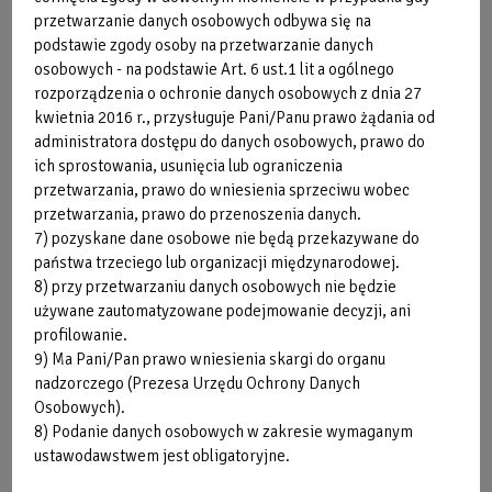
wzorców ruchowych i prostych ruchów. Warunkiem
przetwarzanie danych osobowych odbywa się na
uzyskania zaplanowanych efektów leczenia jest właściwy
podstawie zgody osoby na przetwarzanie danych
dobór ćwiczeń pod względem rodzaju, częstotliwości i
osobowych - na podstawie Art. 6 ust.1 lit a ogólnego
intensywności, uwzględniający charakter i zakres zmian,
rozporządzenia o ochronie danych osobowych z dnia 27
stan ogólny i miejscowy pacjenta oraz wskazania i
kwietnia 2016 r., przysługuje Pani/Panu prawo żądania od
przeciwwskazania do kinezyterapii.
administratora dostępu do danych osobowych, prawo do
ich sprostowania, usunięcia lub ograniczenia
przetwarzania, prawo do wniesienia sprzeciwu wobec
Masaże
przetwarzania, prawo do przenoszenia danych.
7) pozyskane dane osobowe nie będą przekazywane do
Dotyk jest jedną z najstarszych i najbardziej uniwersalnych
państwa trzeciego lub organizacji międzynarodowej.
kuracji, jaką znamy. Odpręża i wpływa pozytywnie na
8) przy przetwarzaniu danych osobowych nie będzie
psychikę. Regeneruje ciało, a także działa jak lekarstwo na
używane zautomatyzowane podejmowanie decyzji, ani
kontuzje czy problemy zdrowotne. Jeśli chcesz osiągnąć jak
profilowanie.
najwięcej korzyści, sprawdź, jaki rodzaj masażu będzie dla
9) Ma Pani/Pan prawo wniesienia skargi do organu
ciebie najlepszy i wykorzystaj leczniczą moc tego
nadzorczego (Prezesa Urzędu Ochrony Danych
przyjemnego zabiegu.
Osobowych).
8) Podanie danych osobowych w zakresie wymaganym
SPRAWDŹ
ustawodawstwem jest obligatoryjne.
TERAZ