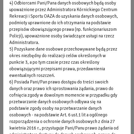
4) Odbiorcami Pani/Pana danych osobowych będą osoby
upoważnione przez Administratora Kórnickiego Centrum
Rekreacji i Sportu OAZA do uzyskania danych osobowych,
podmioty uprawnione do ich otrzymania na podstawie
przepisów obowiązującego prawa (np. funkcjonariuszom
Policji), upoważnione osoby świadczące usługi na rzecz
Administratora.
SPRAWDŹ
5) Pozyskane dane osobowe przechowywane będą przez
TERAZ
okres niezbędny do realizacji celów określonych w
punkcie 3, a po tym czasie przez czas określony
obowiązującymi przepisami prawa, przedawnienia
ewentualnych roszczeń.
Strefa Klienta
Cenniki
6) Posiada Pani/Pan prawo dostępu do treści swoich
danych oraz prawo ich sprostowania żądania, prawo do
cofnięcia zgody w dowolnym momencie w przypadku gdy
przetwarzanie danych osobowych odbywa się na
podstawie zgody osoby na przetwarzanie danych
osobowych - na podstawie Art. 6 ust.1 lit a ogólnego
rozporządzenia o ochronie danych osobowych z dnia 27
kwietnia 2016 r., przysługuje Pani/Panu prawo żądania od
Grafiki zajęć
Zastępstwa