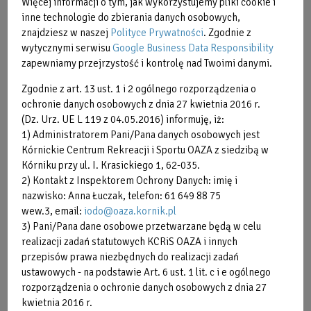
Więcej informacji o tym, jak wykorzystujemy pliki cookie i
inne technologie do zbierania danych osobowych,
znajdziesz w naszej
Polityce Prywatności
. Zgodnie z
wytycznymi serwisu
Google Business Data Responsibility
zapewniamy przejrzystość i kontrolę nad Twoimi danymi.
Zgodnie z art. 13 ust. 1 i 2 ogólnego rozporządzenia o
ochronie danych osobowych z dnia 27 kwietnia 2016 r.
(Dz. Urz. UE L 119 z 04.05.2016) informuję, iż:
1) Administratorem Pani/Pana danych osobowych jest
Kórnickie Centrum Rekreacji i Sportu OAZA z siedzibą w
Kórniku przy ul. I. Krasickiego 1, 62-035.
2) Kontakt z Inspektorem Ochrony Danych: imię i
nazwisko: Anna Łuczak, telefon: 61 649 88 75
wew.3, email:
iodo@oaza.kornik.pl
3) Pani/Pana dane osobowe przetwarzane będą w celu
realizacji zadań statutowych KCRiS OAZA i innych
przepisów prawa niezbędnych do realizacji zadań
ustawowych - na podstawie Art. 6 ust. 1 lit. c i e ogólnego
rozporządzenia o ochronie danych osobowych z dnia 27
kwietnia 2016 r.