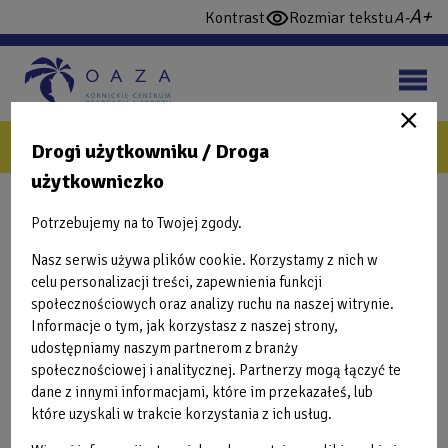
Przejdź
wi
domy
Kontrast
Rozmiar tekstu
włącz
do
cz
czcio
wysoki
treści
konstrast
Klub malucha
Drogi użytkowniku / Droga
użytkowniczko
NAWIGUJ
Back
Oaza Kids i opieka
to
Potrzebujemy na to Twojej zgody.
Blonie
top
Aktualności
Mobile
Nasz serwis używa plików cookie. Korzystamy z nich w
celu personalizacji treści, zapewnienia funkcji
Oferta urodzinowa
społecznościowych oraz analizy ruchu na naszej witrynie.
Informacje o tym, jak korzystasz z naszej strony,
Aktualności
udostępniamy naszym partnerom z branży
społecznościowej i analitycznej. Partnerzy mogą łączyć te
dane z innymi informacjami, które im przekazałeś, lub
które uzyskali w trakcie korzystania z ich usług.