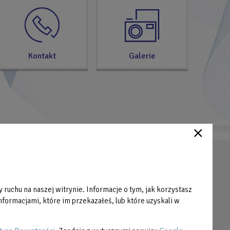
Kontakt
Galerie
Strefa Klienta
Cennik
 ruchu na naszej witrynie. Informacje o tym, jak korzystasz
Grafiki zajęć
formacjami, które im przekazałeś, lub które uzyskali w
Pliki do pobrania
Praca