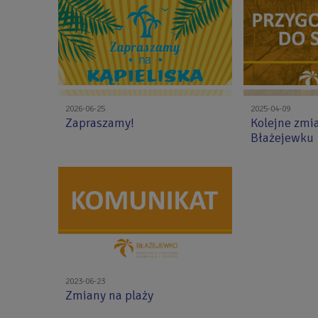
2026-06-25
2025-04-09
Zapraszamy!
Kolejne zmi
Błażejewku
2023-06-23
Zmiany na plaży