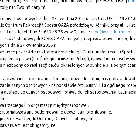
nne technologie do zbierania danych osobowych, znajdziesz w naszej
Poli
rolę nad Twoimi danymi.
e danych osobowych z dnia 27 kwietnia 2016 r. (Dz. Urz. UE L 119 z 04.0
 Centrum Rekreacji i Sportu OAZA z siedzibą w Kórniku przy ul. I. Kra
na Łuczak, telefon: 61 649 88 75 wew.3, email:
iodo@oaza.kornik.pl
i zadań statutowych KCRiS OAZA i innych przepisów prawa niezbędnych 
ych z dnia 27 kwietnia 2016 r.
żnione przez Administratora Kórnickiego Centrum Rekreacji i Sportu
ującego prawa (np. funkcjonariuszom Policji), upoważnione osoby świ
iezbędny do realizacji celów określonych w punkcie 3, a po tym czas
oraz prawo ich sprostowania żądania, prawo do cofnięcia zgody w do
nie danych osobowych - na podstawie Art. 6 ust.1 lit a ogólnego roz
ra dostępu do danych osobowych, prawo do ich sprostowania, usunięcia
ch.
a trzeciego lub organizacji międzynarodowej.
zautomatyzowane podejmowanie decyzji, ani profilowanie.
ego (Prezesa Urzędu Ochrony Danych Osobowych).
awstwem jest obligatoryjne.