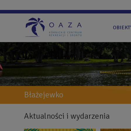
Przejdź
do
treści
OBIEKT
Błażejewko
Aktualności i wydarzenia
Back
to
top