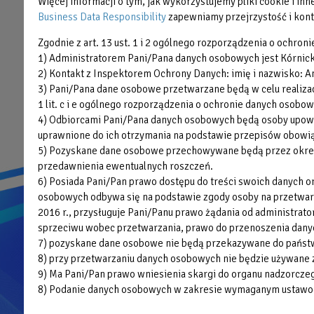
Więcej informacji o tym, jak wykorzystujemy pliki cookie i i
Business Data Responsibility
zapewniamy przejrzystość i kont
Olimpijczycy
Zgodnie z art. 13 ust. 1 i 2 ogólnego rozporządzenia o ochroni
Organizacja imprez
1) Administratorem Pani/Pana danych osobowych jest Kórnickie
2) Kontakt z Inspektorem Ochrony Danych: imię i nazwisko: An
3) Pani/Pana dane osobowe przetwarzane będą w celu realizacj
1 lit. c i e ogólnego rozporządzenia o ochronie danych osobow
4) Odbiorcami Pani/Pana danych osobowych będą osoby upowa
uprawnione do ich otrzymania na podstawie przepisów obowiąz
5) Pozyskane dane osobowe przechowywane będą przez okres n
przedawnienia ewentualnych roszczeń.
6) Posiada Pani/Pan prawo dostępu do treści swoich danych 
osobowych odbywa się na podstawie zgody osoby na przetwarza
2016 r., przysługuje Pani/Panu prawo żądania od administrato
sprzeciwu wobec przetwarzania, prawo do przenoszenia dany
7) pozyskane dane osobowe nie będą przekazywane do państw
8) przy przetwarzaniu danych osobowych nie będzie używane 
9) Ma Pani/Pan prawo wniesienia skargi do organu nadzorcz
8) Podanie danych osobowych w zakresie wymaganym ustawod