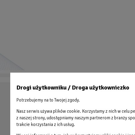
Drogi użytkowniku / Droga użytkowniczko
Stopka
PŁYWALNIA
OAZA
Potrzebujemy na to Twojej zgody.
HALA SPORTOWA
BŁONIE
Nasz serwis używa plików cookie. Korzystamy z nich w celu per
ODNOWA BIOLOGICZNA
Błażejewko
z naszej strony, udostępniamy naszym partnerom z branży społ
trakcie korzystania z ich usług.
FITNESS
LODOWISKO
SIŁOWNIA
OAZA KIDS