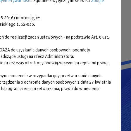
tyce Prywatności
. Zgodnie z wytycznymi serwisu
Google
Zamówienia publiczne
5.2016) informuję, iż:
Plany postępowań
sickiego 1, 62-035.
Cyberbezpieczeństwo
do realizacji zadań ustawowych - na podstawie Art. 6 ust.
Deklaracja dostępności cyfrowej
 OAZA do uzyskania danych osobowych, podmioty
adczące usługi na rzecz Administratora.
ie przez czas określony obowiązującymi przepisami prawa,
wolnym momencie w przypadku gdy przetwarzanie danych
porządzenia o ochronie danych osobowych z dnia 27 kwietnia
 lub ograniczenia przetwarzania, prawo do wniesienia