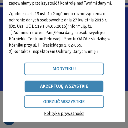
zapewniamy przejrzystość i kontrolę nad Twoimi danymi.
Zgodnie z art. 13 ust. 1 i 2 ogólnego rozporządzenia o
ochronie danych osobowych z dnia 27 kwietnia 2016 r.
(Dz. Urz. UE L 119 z 04.05.2016) informuję, iż:
1) Administratorem Pani/Pana danych osobowych jest
Kórnickie Centrum Rekreacji i Sportu OAZA z siedzibą w
Kórniku przy ul. I. Krasickiego 1, 62-035.
2) Kontakt z Inspektorem Ochrony Danych: imię i
nazwisko: Anna Łuczak, telefon: 61 649 88 75
wew.3, email:
iodo@oaza.kornik.pl
2026 OAZA Kórnickie Centrum Rekreacji i Sportu ul. Ignacego Krasickiego 1,
62-035 Kórnik
MODYFIKUJ
3) Pani/Pana dane osobowe przetwarzane będą w celu
Projekt: NEXUS INTERACTIVE, OAZA - Robert Mieniok Wykonanie: NEXUS
realizacji zadań statutowych KCRiS OAZA i innych
INTERACTIVE
przepisów prawa niezbędnych do realizacji zadań
Polityka Prywatności
Regulamin
AKCEPTUJĘ WSZYSTKIE
ustawowych - na podstawie Art. 6 ust. 1 lit. c i e ogólnego
rozporządzenia o ochronie danych osobowych z dnia 27
ODRZUĆ WSZYSTKIE
kwietnia 2016 r.
4) Odbiorcami Pani/Pana danych osobowych będą osoby
Polityka prywatności
upoważnione przez Administratora Kórnickiego Centrum
ODRZUĆ
Rekreacji i Sportu OAZA do uzyskania danych osobowych,
WSZYSTKIE
podmioty uprawnione do ich otrzymania na podstawie