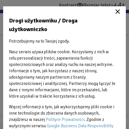
Przejdź
wi
domy
Kontrast
Rozmiar tekstu
włącz
do
cz
czcio
wysoki
treści
Drogi użytkowniku / Droga
konstrast
użytkowniczko
Potrzebujemy na to Twojej zgody.
GRAFIKI
Nasz serwis używa plików cookie. Korzystamy z nich w
celu personalizacji treści, zapewnienia funkcji
Powrót do grafików
społecznościowych oraz analizy ruchu na naszej witrynie.
Informacje o tym, jak korzystasz z naszej strony,
udostępniamy naszym partnerom z branży
społecznościowej i analitycznej. Partnerzy mogą łączyć te
Back
2025-02-14
dane z innymi informacjami, które im przekazałeś, lub
to
Grafik Sztuki Walki
które uzyskali w trakcie korzystania z ich usług.
top
Więcej informacji o tym, jak wykorzystujemy pliki cookie i
PONIEDZIAŁEK
WTOREK
ŚRODA
CZWARTEK
PIĄTEK
SOBOTA
inne technologie do zbierania danych osobowych,
znajdziesz w naszej
Polityce Prywatności
. Zgodnie z
wytycznymi serwisu
Google Business Data Responsibility