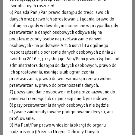
ewentualnych roszczeń.
Za
zgubienie
lub
zniszczenie
transpondera należy uiścić
6) Posiada Pani/Pan prawo dostępu do treści swoich
kwotę w wysokości 30 zł.
danych oraz prawo ich sprostowania żądania, prawo do
cofnięcia zgody w dowolnym momencie w przypadku gdy
przetwarzanie danych osobowych odbywa się na
podstawie zgody osoby na przetwarzanie danych
Honorowane Karty Sportowe
osobowych - na podstawie Art. 6 ust.1 lit a ogólnego
rozporządzenia o ochronie danych osobowych z dnia 27
kwietnia 2016 r., przysługuje Pani/Panu prawo żądania od
administratora dostępu do danych osobowych, prawo do
Zainteresowanych otrzymaniem faktury VAT
ich sprostowania, usunięcia lub ograniczenia
prosimy o zgłoszenie w momencie dokonywania
przetwarzania, prawo do wniesienia sprzeciwu wobec
zakupu.
przetwarzania, prawo do przenoszenia danych.
Informacja dla osób fizycznych nie prowadzących
7) pozyskane dane osobowe nie będą przekazywane do
działalności gospodarczej - faktury wystawiane
państwa trzeciego lub organizacji międzynarodowej.
8) przy przetwarzaniu danych osobowych nie będzie
są w terminie do 3 miesięcy od dnia zapłaty, na
używane zautomatyzowane podejmowanie decyzji, ani
podstawie przedłożonego paragonu.
profilowanie.
Informacja dla podmiotów gospodarczych
9) Ma Pani/Pan prawo wniesienia skargi do organu
prowadzących działalność gospodarczą lub inną
nadzorczego (Prezesa Urzędu Ochrony Danych
działalność w zakresie podatku VAT,