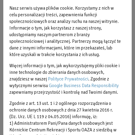
KARNET na 18 zajęć
po 30 min - RODZIC
Nasz serwis używa plików cookie. Korzystamy z nich w
+ DZIECKO (I sem
954,00
celu personalizacji treści, zapewnienia funkcji
2026/2027
zł
społecznościowych oraz analizy ruchu na naszej witrynie.
obowiązuje od 2
Informacje o tym, jak korzystasz z naszej strony,
września 2026)
udostępniamy naszym partnerom z branży
dopłata za
społecznościowej i analitycznej. Partnerzy mogą łączyć te
przekroczenie 70
dane z innymi informacjami, które im przekazałeś, lub
0,30
minut - wejście
które uzyskali w trakcie korzystania z ich usług.
zł/min
uczestnika wraz z
opiekunem
Więcej informacji o tym, jak wykorzystujemy pliki cookie i
inne technologie do zbierania danych osobowych,
Zajęcia dla dzieci, które ukończyły 3. rok życia oraz dla 4
znajdziesz w naszej
Polityce Prywatności
. Zgodnie z
latków.
wytycznymi serwisu
Google Business Data Responsibility
zapewniamy przejrzystość i kontrolę nad Twoimi danymi.
Zajęcia Rodzic plus Dziecko trwają 30 minut, dodatkowo
Zgodnie z art. 13 ust. 1 i 2 ogólnego rozporządzenia o
doliczony jest czas 25 minut przeznaczony na rozebranie
ochronie danych osobowych z dnia 27 kwietnia 2016 r.
się, ubranie i wysuszenie. Po przekroczeniu łącznego czasu
(Dz. Urz. UE L 119 z 04.05.2016) informuję, iż:
70 minut (liczonego od wydania transpondera - kluczyka do
1) Administratorem Pani/Pana danych osobowych jest
szafki- do jego rozliczenia) naliczana jest dopłata w
Kórnickie Centrum Rekreacji i Sportu OAZA z siedzibą w
wysokości 0,30 zł za każdą minutę przekroczenia limitu