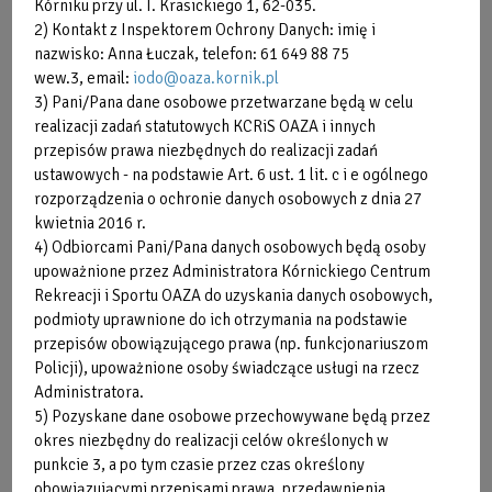
Kórniku przy ul. I. Krasickiego 1, 62-035.
czasu.
2) Kontakt z Inspektorem Ochrony Danych: imię i
nazwisko: Anna Łuczak, telefon: 61 649 88 75
Sprzedaż karnetów na zajęcia Rodzic plus Dziecko odbywa
wew.3, email:
iodo@oaza.kornik.pl
się sezonowo (2 razy w roku), uruchamiana jest w okresie
3) Pani/Pana dane osobowe przetwarzane będą w celu
naboru chętnych na kurs.
realizacji zadań statutowych KCRiS OAZA i innych
przepisów prawa niezbędnych do realizacji zadań
Przy pierwszym wydaniu karnetu pobierana jest opłata
ustawowych - na podstawie Art. 6 ust. 1 lit. c i e ogólnego
jednorazowa w wysokości 10zł.
rozporządzenia o ochronie danych osobowych z dnia 27
kwietnia 2016 r.
Zniżka na nauki / doskonalenie pływania dla rodzeństwa*:
4) Odbiorcami Pani/Pana danych osobowych będą osoby
upoważnione przez Administratora Kórnickiego Centrum
RABAT
dla drugiego dziecka
Rekreacji i Sportu OAZA do uzyskania danych osobowych,
10%
podmioty uprawnione do ich otrzymania na podstawie
przepisów obowiązującego prawa (np. funkcjonariuszom
RABAT
dla trzeciego i kolejnego dziecka
15%
Policji), upoważnione osoby świadczące usługi na rzecz
Administratora.
dla posiadaczy Kórnickiej Karty Rodziny
RABAT
5) Pozyskane dane osobowe przechowywane będą przez
Trzy Plus
50%
okres niezbędny do realizacji celów określonych w
punkcie 3, a po tym czasie przez czas określony
* Rabaty nie dotyczą lekcji indywidualnych.
obowiązującymi przepisami prawa, przedawnienia