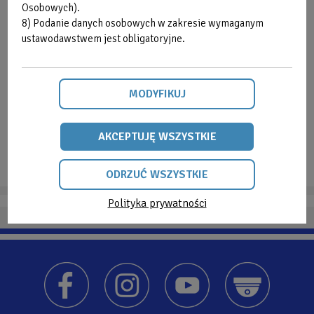
Osobowych).
posługujących się numerem NIP - faktury
8) Podanie danych osobowych w zakresie wymaganym
wystawiane są w terminie do 5 dnia następnego
ustawodawstwem jest obligatoryjne.
miesiąca po miesiącu dokonania zapłaty, na
podstawie przedłożonego paragonu
zawierającego numer NIP.
MODYFIKUJ
W kasach jest możliwość dokonywania płatności
kartą płatniczą.
AKCEPTUJĘ WSZYSTKIE
ODRZUĆ WSZYSTKIE
Polityka prywatności
ODRZUĆ
WSZYSTKIE